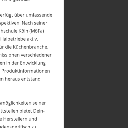
 verfügt über umfassende
pektiven. Nach seiner
chschule Köln (MöFa)
lialbetriebe aktiv.
 für die Küchenbranche.
mmissionen verschiedener
n in der Entwicklung
n Produktinformationen
en heraus entstand
smöglichkeiten seiner
ttstellen bietet Dein-
e Herstellern und
ndenspezifisch zu