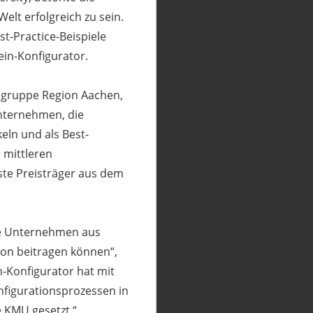
elt erfolgreich zu sein.
t-Practice-Beispiele
ein-Konfigurator.
sgruppe Region Aachen,
Unternehmen, die
eln und als Best-
d mittleren
ste Preisträger aus dem
he Unternehmen aus
ion beitragen können“,
n-Konfigurator hat mit
figurationsprozessen in
 KMU gesetzt.“